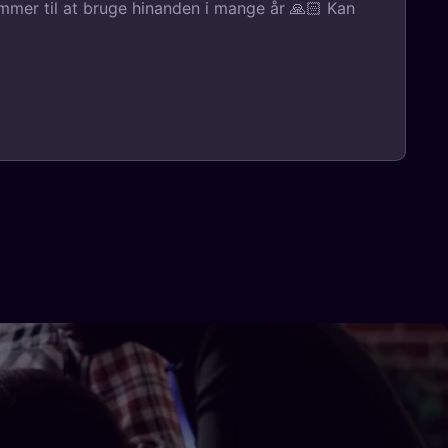
ommer til at bruge hinanden i mange år 🙏🏻 Kan