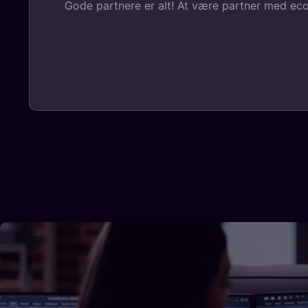
Gode partnere er alt! At være partner med ecoy