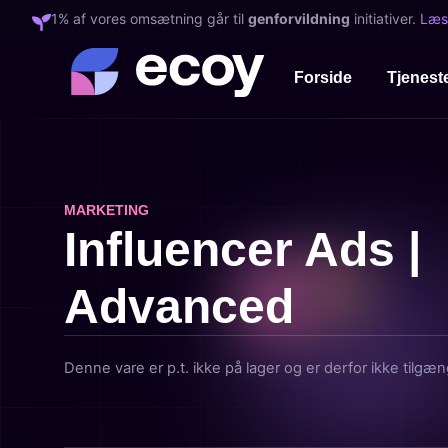
1% af vores omsætning går til
genforvildning
initiativer.
Læs
Forside
Tjenest
MARKETING
Influencer Ads |
Advanced
Denne vare er p.t. ikke på lager og er derfor ikke tilgæn