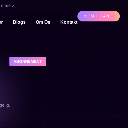
 mere >
KOM I GANG
er
Blogs
Om Os
Kontakt
ABONNEMENT
gelig.