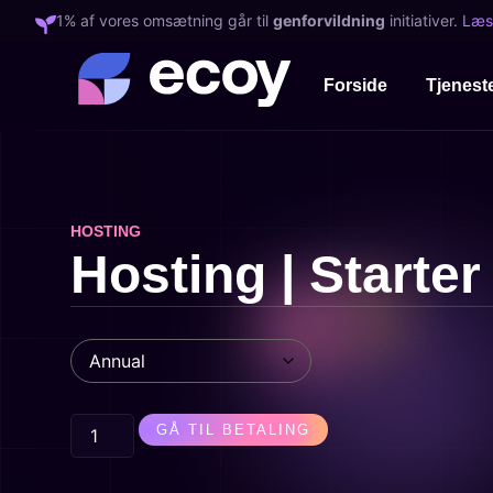
1% af vores omsætning går til
genforvildning
initiativer.
Læs
Forside
Tjenest
HOSTING
Hosting | Starter
GÅ TIL BETALING