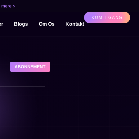
 mere >
KOM I GANG
er
Blogs
Om Os
Kontakt
ABONNEMENT