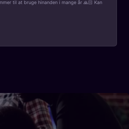
ommer til at bruge hinanden i mange år 🙏🏻 Kan