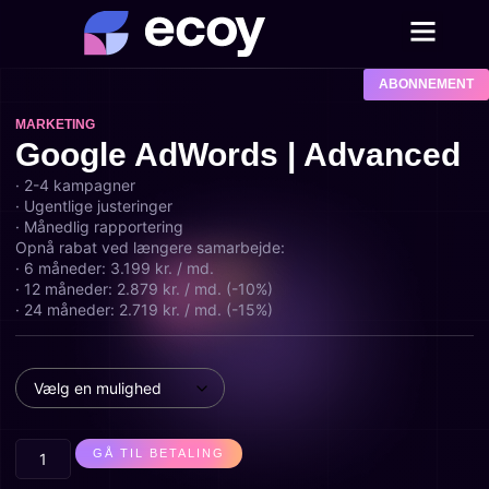
ABONNEMENT
MARKETING
Google AdWords | Advanced
· 2-4 kampagner
· Ugentlige justeringer
· Månedlig rapportering
Opnå rabat ved længere samarbejde:
· 6 måneder: 3.199 kr. / md.
· 12 måneder: 2.879 kr. / md. (-10%)
· 24 måneder: 2.719 kr. / md. (-15%)
GÅ TIL BETALING